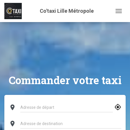
Co'taxi Lille Métropole
Togg
Commander votre taxi
gps_fixed
location_on
location_on