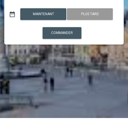
date_range
MAINTENANT
PLUS TARD
COMMANDER